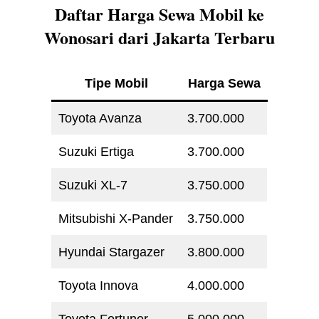
Daftar Harga Sewa Mobil ke
Wonosari dari Jakarta Terbaru
Tipe Mobil
Harga Sewa
Toyota Avanza
3.700.000
Suzuki Ertiga
3.700.000
Suzuki XL-7
3.750.000
Mitsubishi X-Pander
3.750.000
Hyundai Stargazer
3.800.000
Toyota Innova
4.000.000
Toyota Fortuner
5.000.000