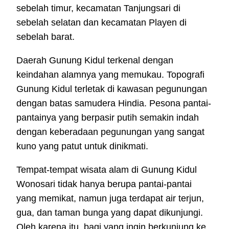
sebelah timur, kecamatan Tanjungsari di
sebelah selatan dan kecamatan Playen di
sebelah barat.
Daerah Gunung Kidul terkenal dengan
keindahan alamnya yang memukau. Topografi
Gunung Kidul terletak di kawasan pegunungan
dengan batas samudera Hindia. Pesona pantai-
pantainya yang berpasir putih semakin indah
dengan keberadaan pegunungan yang sangat
kuno yang patut untuk dinikmati.
Tempat-tempat wisata alam di Gunung Kidul
Wonosari tidak hanya berupa pantai-pantai
yang memikat, namun juga terdapat air terjun,
gua, dan taman bunga yang dapat dikunjungi.
Oleh karena itu, bagi yang ingin berkunjung ke