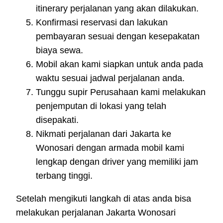
itinerary perjalanan yang akan dilakukan.
Konfirmasi reservasi dan lakukan
pembayaran sesuai dengan kesepakatan
biaya sewa.
Mobil akan kami siapkan untuk anda pada
waktu sesuai jadwal perjalanan anda.
Tunggu supir Perusahaan kami melakukan
penjemputan di lokasi yang telah
disepakati.
Nikmati perjalanan dari Jakarta ke
Wonosari dengan armada mobil kami
lengkap dengan driver yang memiliki jam
terbang tinggi.
Setelah mengikuti langkah di atas anda bisa
melakukan perjalanan Jakarta Wonosari