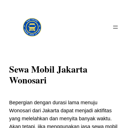
Skip
to
content
Sewa Mobil Jakarta
Wonosari
Bepergian dengan durasi lama menuju
Wonosari dari Jakarta dapat menjadi aktifitas
yang melelahkan dan menyita banyak waktu.
Akan tetapi, jika menggunakan jasa sewa mobil