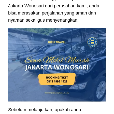
Jakarta Wonosari dari perusahan kami, anda
bisa merasakan perjalanan yang aman dan
nyaman sekaligus menyenangkan.
Sebelum melanjutkan, apakah anda