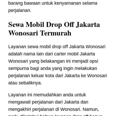
barang bawaan untuk kenyamanan selama
perjalanan.
Sewa Mobil Drop Off Jakarta
Wonosari Termurah
Layanan sewa mobil drop off Jakarta Wonosari
adalah nama lain dari carter mobil Jakarta
Wonosari yang belakangan ini menjadi opsi
sempurna bagi anda yang ingin melakukan
perjalanan keluar kota dari Jakarta ke Wonosari
atau sebaliknya.
Layanan ini memudahkan anda untuk
mengawali perjalanan dari Jakarta dan
mengakhiri perjalanan di Wonosari. Namun,