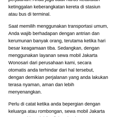
ketinggalan keberangkatan kereta di stasiun
atau bus di terminal.
Saat memilih menggunakan transportasi umum,
Anda wajib berhadapan dengan antrian dan
kerumunan banyak orang, terutama ketika hari
besar keagamaan tiba. Sedangkan, dengan
menggunakan layanan sewa mobil Jakarta
Wonosari dari perusahaan kami, secara
otomatis anda terhindar dari hal tersebut,
dengan demikian perjalanan yang anda lakukan
terasa nyaman, aman dan lebih
menyenangkan.
Perlu di catat ketika anda bepergian dengan
keluarga atau rombongan, sewa mobil Jakarta