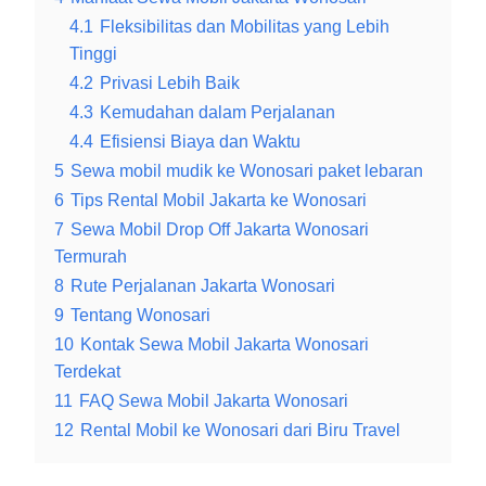
4.1
Fleksibilitas dan Mobilitas yang Lebih
Tinggi
4.2
Privasi Lebih Baik
4.3
Kemudahan dalam Perjalanan
4.4
Efisiensi Biaya dan Waktu
5
Sewa mobil mudik ke Wonosari paket lebaran
6
Tips Rental Mobil Jakarta ke Wonosari
7
Sewa Mobil Drop Off Jakarta Wonosari
Termurah
8
Rute Perjalanan Jakarta Wonosari
9
Tentang Wonosari
10
Kontak Sewa Mobil Jakarta Wonosari
Terdekat
11
FAQ Sewa Mobil Jakarta Wonosari
12
Rental Mobil ke Wonosari dari Biru Travel