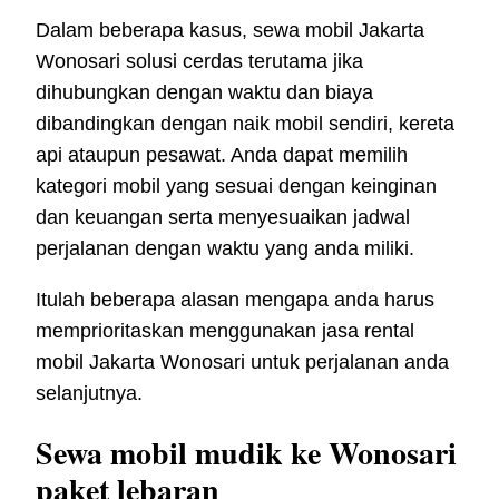
Dalam beberapa kasus, sewa mobil Jakarta
Wonosari solusi cerdas terutama jika
dihubungkan dengan waktu dan biaya
dibandingkan dengan naik mobil sendiri, kereta
api ataupun pesawat. Anda dapat memilih
kategori mobil yang sesuai dengan keinginan
dan keuangan serta menyesuaikan jadwal
perjalanan dengan waktu yang anda miliki.
Itulah beberapa alasan mengapa anda harus
memprioritaskan menggunakan jasa rental
mobil Jakarta Wonosari untuk perjalanan anda
selanjutnya.
Sewa mobil mudik ke Wonosari
paket lebaran