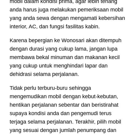
mobil dalam kondisi prima, agar lebih tenang
anda harus juga melakukan pemeriksaan mobil
yang anda sewa dengan mengamati kebersihan
interior, AC, dan fungsi fasilitas kabin.
Karena bepergian ke Wonosari akan ditempuh
dengan durasi yang cukup lama, jangan lupa
membawa bekal minuman dan makanan kecil
yang cukup untuk menghindari lapar dan
dehidrasi selama perjalanan.
Tidak perlu terburu-buru sehingga
mengemudikan mobil dengan kebut-kebutan,
hentikan perjalanan sebentar dan beristirahat
supaya kondisi anda dan pengemudi terus
terjaga selama perjalanan. Terakhir, pilih mobil
yang sesuai dengan jumlah penumpang dan