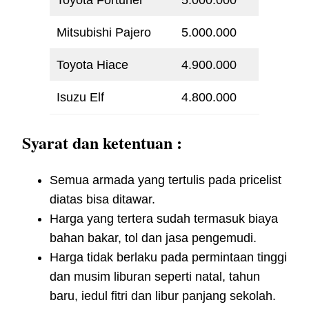
Mitsubishi Pajero
5.000.000
Toyota Hiace
4.900.000
Isuzu Elf
4.800.000
Syarat dan ketentuan :
Semua armada yang tertulis pada pricelist
diatas bisa ditawar.
Harga yang tertera sudah termasuk biaya
bahan bakar, tol dan jasa pengemudi.
Harga tidak berlaku pada permintaan tinggi
dan musim liburan seperti natal, tahun
baru, iedul fitri dan libur panjang sekolah.