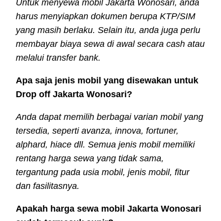
Untuk menyewa mobil Jakarta Wonosari, anda
harus menyiapkan dokumen berupa KTP/SIM
yang masih berlaku. Selain itu, anda juga perlu
membayar biaya sewa di awal secara cash atau
melalui transfer bank.
Apa saja jenis mobil yang disewakan untuk
Drop off Jakarta Wonosari?
Anda dapat memilih berbagai varian mobil yang
tersedia, seperti avanza, innova, fortuner,
alphard, hiace dll. Semua jenis mobil memiliki
rentang harga sewa yang tidak sama,
tergantung pada usia mobil, jenis mobil, fitur
dan fasilitasnya.
Apakah harga sewa mobil Jakarta Wonosari