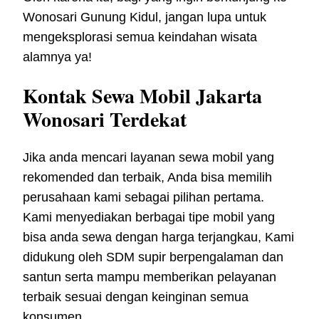
Wonosari Gunung Kidul, jangan lupa untuk
mengeksplorasi semua keindahan wisata
alamnya ya!
Kontak Sewa Mobil Jakarta
Wonosari Terdekat
Jika anda mencari layanan sewa mobil yang
rekomended dan terbaik, Anda bisa memilih
perusahaan kami sebagai pilihan pertama.
Kami menyediakan berbagai tipe mobil yang
bisa anda sewa dengan harga terjangkau, Kami
didukung oleh SDM supir berpengalaman dan
santun serta mampu memberikan pelayanan
terbaik sesuai dengan keinginan semua
konsumen.