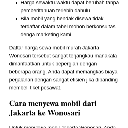
Harga sewaktu-waktu dapat berubah tanpa
pemberitahuan terlebih dahulu.
Bila mobil yang hendak disewa tidak
terdaftar dalam tabel mohon berkonsultasi
denga marketing kami.
Daftar harga sewa mobil murah Jakarta
Wonosari tersebut sangat terjangkau manakala
dimanfaatkan untuk bepergian dengan
beberapa orang. Anda dapat memangkas biaya
perjalanan dengan sangat efisien jika dibanding
membeli tiket pesawat.
Cara menyewa mobil dari
Jakarta ke Wonosari
Untuk menyewa mobil Jakarta Wonosari, Anda