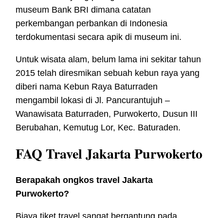
museum Bank BRI dimana catatan
perkembangan perbankan di Indonesia
terdokumentasi secara apik di museum ini.
Untuk wisata alam, belum lama ini sekitar tahun
2015 telah diresmikan sebuah kebun raya yang
diberi nama Kebun Raya Baturraden
mengambil lokasi di Jl. Pancurantujuh –
Wanawisata Baturraden, Purwokerto, Dusun III
Berubahan, Kemutug Lor, Kec. Baturaden.
FAQ Travel Jakarta Purwokerto
Berapakah ongkos travel Jakarta
Purwokerto?
Biaya tiket travel sangat bergantung pada