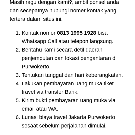
Masih ragu dengan kami?, ambil ponsel anda
dan secepatnya hubungi nomer kontak yang
tertera dalam situs ini.
Kontak nomor
0813 1995 1928
bisa
Whatsapp Call atau telepon langsung.
Beritahu kami secara detil daerah
penjemputan dan lokasi pengantaran di
Purwokerto.
Tentukan tanggal dan hari keberangkatan.
Lakukan pembayaran uang muka tiket
travel via transfer Bank.
Kirim bukti pembayaran uang muka via
email atau WA.
Lunasi biaya travel Jakarta Purwokerto
sesaat sebelum perjalanan dimulai.