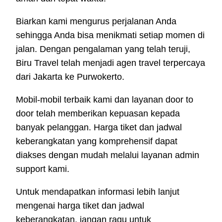
Biarkan kami mengurus perjalanan Anda
sehingga Anda bisa menikmati setiap momen di
jalan. Dengan pengalaman yang telah teruji,
Biru Travel telah menjadi agen travel terpercaya
dari Jakarta ke Purwokerto.
Mobil-mobil terbaik kami dan layanan door to
door telah memberikan kepuasan kepada
banyak pelanggan. Harga tiket dan jadwal
keberangkatan yang komprehensif dapat
diakses dengan mudah melalui layanan admin
support kami.
Untuk mendapatkan informasi lebih lanjut
mengenai harga tiket dan jadwal
keberangkatan, jangan ragu untuk