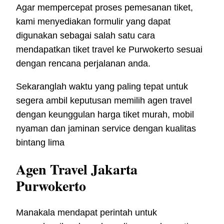
Agar mempercepat proses pemesanan tiket,
kami menyediakan formulir yang dapat
digunakan sebagai salah satu cara
mendapatkan tiket travel ke Purwokerto sesuai
dengan rencana perjalanan anda.
Sekaranglah waktu yang paling tepat untuk
segera ambil keputusan memilih agen travel
dengan keunggulan harga tiket murah, mobil
nyaman dan jaminan service dengan kualitas
bintang lima
Agen Travel Jakarta
Purwokerto
Manakala mendapat perintah untuk