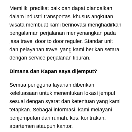
Memiliki predikat baik dan dapat diandalkan
dalam industri transportasi khusus angkutan
wisata membuat kami berinovasi menghadirkan
pengalaman perjalanan menyenangkan pada
jasa travel door to door reguler. Standar unit
dan pelayanan travel yang kami berikan setara
dengan service perjalanan liburan.
Dimana dan Kapan saya dijemput?
Semua pengguna layanan diberikan
keleluasaan untuk menentukan lokasi jemput
sesuai dengan syarat dan ketentuan yang kami
tetapkan. Sebagai informasi, kami melayani
penjemputan dari rumah, kos, kontrakan,
apartemen ataupun kantor.