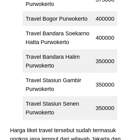
Purwokerto
Travel Bogor Purwokerto
400000
Travel Bandara Soekarno
400000
Hatta Purwokerto
Travel Bandara Halim
350000
Purwokerto
Travel Stasiun Gambir
350000
Purwokerto
Travel Stasiun Senen
350000
Purwokerto
Harga tiket travel tersebut sudah termasuk
ongkos jasa jemput dari wilayah Jakarta dan