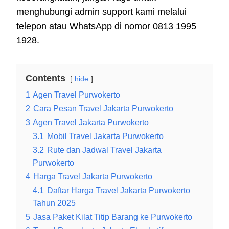
menghubungi admin support kami melalui
telepon atau WhatsApp di nomor 0813 1995
1928.
Contents
hide
1
Agen Travel Purwokerto
2
Cara Pesan Travel Jakarta Purwokerto
3
Agen Travel Jakarta Purwokerto
3.1
Mobil Travel Jakarta Purwokerto
3.2
Rute dan Jadwal Travel Jakarta
Purwokerto
4
Harga Travel Jakarta Purwokerto
4.1
Daftar Harga Travel Jakarta Purwokerto
Tahun 2025
5
Jasa Paket Kilat Titip Barang ke Purwokerto