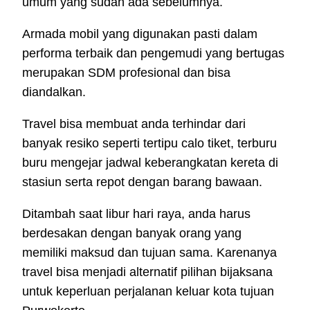
umum yang sudah ada sebelumnya.
Armada mobil yang digunakan pasti dalam
performa terbaik dan pengemudi yang bertugas
merupakan SDM profesional dan bisa
diandalkan.
Travel bisa membuat anda terhindar dari
banyak resiko seperti tertipu calo tiket, terburu
buru mengejar jadwal keberangkatan kereta di
stasiun serta repot dengan barang bawaan.
Ditambah saat libur hari raya, anda harus
berdesakan dengan banyak orang yang
memiliki maksud dan tujuan sama. Karenanya
travel bisa menjadi alternatif pilihan bijaksana
untuk keperluan perjalanan keluar kota tujuan