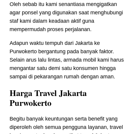
Oleh sebab itu kami senantiasa mengigatkan
agar ponsel yang digunakan saat menghubungi
staf kami dalam keadaan aktif guna
mempermudah proses perjalanan.
Adapun waktu tempuh dari Jakarta ke
Purwokerto bergantung pada banyak faktor.
Selain arus lalu lintas, armada mobil kami harus
mengantar satu demi satu konsumen hingga
sampai di pekarangan rumah dengan aman.
Harga Travel Jakarta
Purwokerto
Begitu banyak keuntungan serta benefit yang
diperoleh oleh semua pengguna layanan, travel