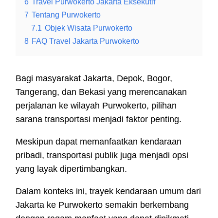
6
Travel Purwokerto Jakarta Eksekutif
7
Tentang Purwokerto
7.1
Objek Wisata Purwokerto
8
FAQ Travel Jakarta Purwokerto
Bagi masyarakat Jakarta, Depok, Bogor,
Tangerang, dan Bekasi yang merencanakan
perjalanan ke wilayah Purwokerto, pilihan
sarana transportasi menjadi faktor penting.
Meskipun dapat memanfaatkan kendaraan
pribadi, transportasi publik juga menjadi opsi
yang layak dipertimbangkan.
Dalam konteks ini, trayek kendaraan umum dari
Jakarta ke Purwokerto semakin berkembang