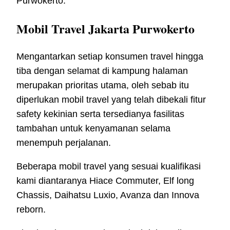
Purwokerto.
Mobil Travel Jakarta Purwokerto
Mengantarkan setiap konsumen travel hingga
tiba dengan selamat di kampung halaman
merupakan prioritas utama, oleh sebab itu
diperlukan mobil travel yang telah dibekali fitur
safety kekinian serta tersedianya fasilitas
tambahan untuk kenyamanan selama
menempuh perjalanan.
Beberapa mobil travel yang sesuai kualifikasi
kami diantaranya Hiace Commuter, Elf long
Chassis, Daihatsu Luxio, Avanza dan Innova
reborn.