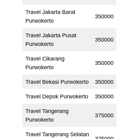
Travel Jakarta Barat
350000
Purwokerto
Travel Jakarta Pusat
350000
Purwokerto
Travel Cikarang
350000
Purwokerto
Travel Bekasi Purwokerto
350000
Travel Depok Purwokerto
350000
Travel Tangerang
375000
Purwokerto
Travel Tangerang Selatan
375000