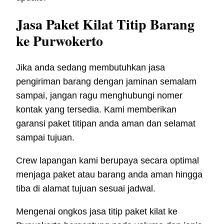
Jasa Paket Kilat Titip Barang
ke Purwokerto
Jika anda sedang membutuhkan jasa
pengiriman barang dengan jaminan semalam
sampai, jangan ragu menghubungi nomer
kontak yang tersedia. Kami memberikan
garansi paket titipan anda aman dan selamat
sampai tujuan.
Crew lapangan kami berupaya secara optimal
menjaga paket atau barang anda aman hingga
tiba di alamat tujuan sesuai jadwal.
Mengenai ongkos jasa titip paket kilat ke