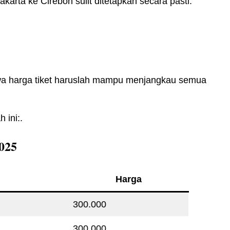
akarta ke Cirebon sulit ditetapkan secara pasti.
hwa harga tiket haruslah mampu menjangkau semua
 ini:.
025
Harga
300.000
300.000