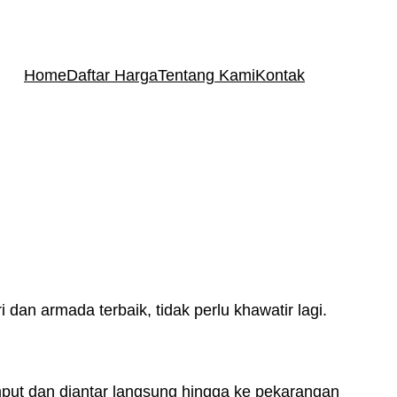
Home
Daftar Harga
Tentang Kami
Kontak
dan armada terbaik, tidak perlu khawatir lagi.
mput dan diantar langsung hingga ke pekarangan