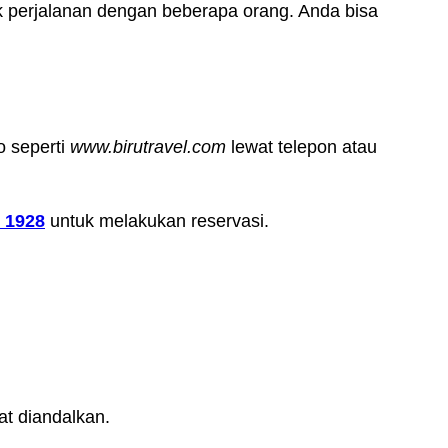
uk perjalanan dengan beberapa orang. Anda bisa
o seperti
www.birutravel.com
lewat telepon atau
 1928
untuk melakukan reservasi.
at diandalkan.