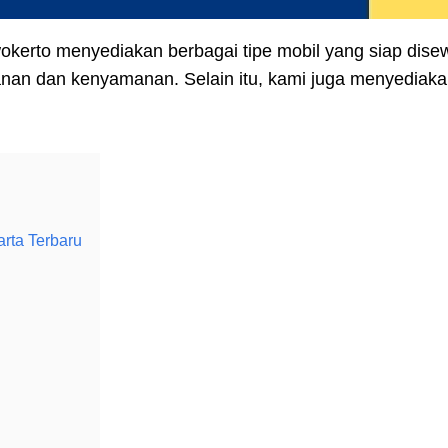
rwokerto menyediakan berbagai tipe mobil yang siap dise
manan dan kenyamanan. Selain itu, kami juga menyedia
arta Terbaru