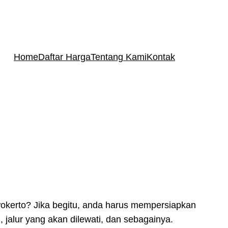
Home
Daftar Harga
Tentang Kami
Kontak
wokerto? Jika begitu, anda harus mempersiapkan
jalur yang akan dilewati, dan sebagainya.