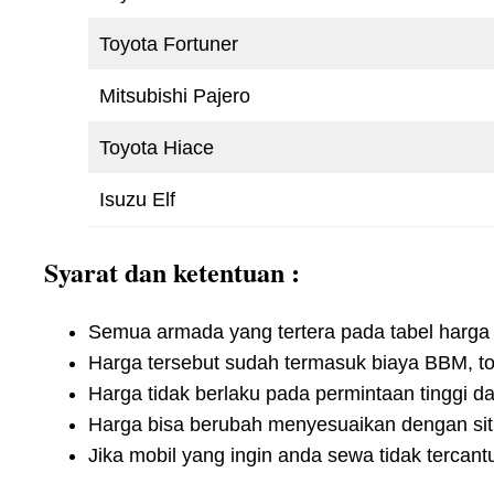
Toyota Fortuner
Mitsubishi Pajero
Toyota Hiace
Isuzu Elf
Syarat dan ketentuan :
Semua armada yang tertera pada tabel harga d
Harga tersebut sudah termasuk biaya BBM, to
Harga tidak berlaku pada permintaan tinggi da
Harga bisa berubah menyesuaikan dengan situ
Jika mobil yang ingin anda sewa tidak terca