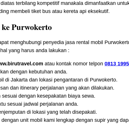
diatas terbilang kompetitif manakala dimanfaatkan unt
ng membeli tiket bus atau kereta api eksekutif.
 ke Purwokerto
pat menghubungi penyedia jasa rental mobil Purwokert
 hal yang harus anda lakukan :
w.birutravel.com
atau kontak nomor telpon
0813 1995
aikan dengan kebutuhan anda.
 di Jakarta dan lokasi pengantaran di Purwokerto.
san dan itinerary perjalanan yang akan dilakukan.
n sesuai dengan kesepakatan biaya sewa.
tu sesuai jadwal perjalanan anda.
jemputan di lokasi yang telah disepakati.
o dengan unit mobil kami lengkap dengan supir yang dap