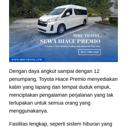
Dengan daya angkut sampai dengan 12
penumpang, Toyota Hiace Premio menyediakan
kabin yang lapang dan tempat duduk empuk,
menciptakan pengalaman perjalanan yang tak
terlupakan untuk semua orang yang
menggunakanya.
Fasilitas lengkap, seperti sistem hiburan yang