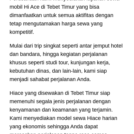
mobil Hi Ace di Tebet Timur yang bisa
dimanfaatkan untuk semua aktifitas dengan
tetap mengutamakan harga sewa yang
kompetitif.
Mulai dari trip singkat seperti antar jemput hotel
dan bandara, hingga kegiatan perjalanan
khusus seperti studi tour, kunjungan kerja,
kebutuhan dinas, dan lain-lain, kami siap
menjadi sahabat perjalanan Anda.
Hiace yang disewakan di Tebet Timur siap
memenuhi segala jenis perjalanan dengan
kenyamanan dan keamanan yang terjamin.
Kami menyediakan model sewa Hiace harian
yang ekonomis sehingga Anda dapat