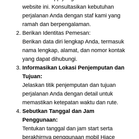
website ini. Konsultasikan kebutuhan
perjalanan Anda dengan staf kami yang
ramah dan berpengalaman.
Berikan Identitas Pemesan:
Berikan data diri lengkap Anda, termasuk
nama lengkap, alamat, dan nomor kontak
yang dapat dihubungi.
Informasikan Lokasi Penjemputan dan
Tujuan:
Jelaskan titik penjemputan dan tujuan
perjalanan Anda dengan detail untuk
memastikan ketepatan waktu dan rute.
Sebutkan Tanggal dan Jam
Penggunaan:
Tentukan tanggal dan jam start serta
berakhirnya penggunaan mobil Hiace