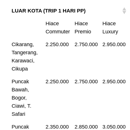
LUAR KOTA (TRIP 1 HARI PP)
Hiace
Hiace
Hiace
Commuter
Premio
Luxury
Cikarang,
2.250.000
2.750.000
2.950.000
Tangerang,
Karawaci,
Cikupa
Puncak
2.250.000
2.750.000
2.950.000
Bawah,
Bogor,
Ciawi, T.
Safari
Puncak
2.350.000
2.850.000
3.050.000