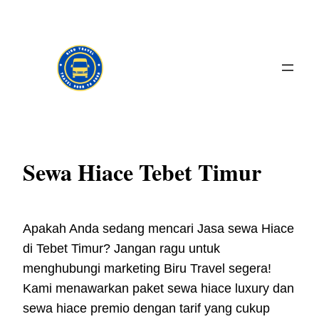
Skip
to
content
Sewa Hiace Tebet Timur
Apakah Anda sedang mencari Jasa sewa Hiace
di Tebet Timur? Jangan ragu untuk
menghubungi marketing Biru Travel segera!
Kami menawarkan paket sewa hiace luxury dan
sewa hiace premio dengan tarif yang cukup