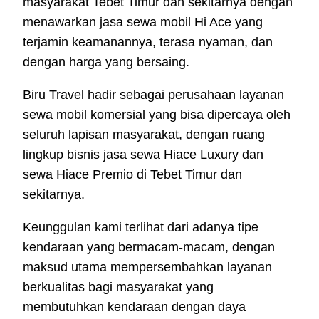
masyarakat Tebet Timur dan sekitarnya dengan
menawarkan jasa sewa mobil Hi Ace yang
terjamin keamanannya, terasa nyaman, dan
dengan harga yang bersaing.
Biru Travel hadir sebagai perusahaan layanan
sewa mobil komersial yang bisa dipercaya oleh
seluruh lapisan masyarakat, dengan ruang
lingkup bisnis jasa sewa Hiace Luxury dan
sewa Hiace Premio di Tebet Timur dan
sekitarnya.
Keunggulan kami terlihat dari adanya tipe
kendaraan yang bermacam-macam, dengan
maksud utama mempersembahkan layanan
berkualitas bagi masyarakat yang
membutuhkan kendaraan dengan daya