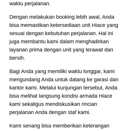
waktu perjalanan.
Dengan melakukan booking lebih awal, Anda
bisa memastikan ketersediaan unit Hiace yang
sesuai dengan kebutuhan perjalanan. Hal ini
juga membantu kami dalam menghadirkan
layanan prima dengan unit yang terawat dan
bersih.
Bagi Anda yang memiliki waktu longgar, kami
mengundang Anda untuk datang ke garasi dan
kantor kami. Melalui kunjungan tersebut, Anda
bisa melihat langsung kondisi armada Hiace
kami sekaligus mendiskusikan rincian
perjalanan Anda dengan staf kami.
Kami senang bisa memberikan keterangan