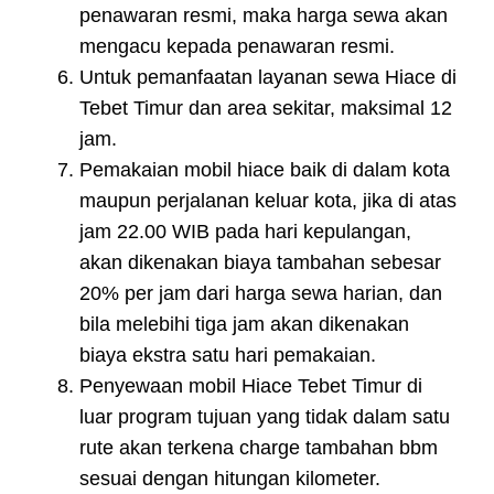
penawaran resmi, maka harga sewa akan
mengacu kepada penawaran resmi.
Untuk pemanfaatan layanan sewa Hiace di
Tebet Timur dan area sekitar, maksimal 12
jam.
Pemakaian mobil hiace baik di dalam kota
maupun perjalanan keluar kota, jika di atas
jam 22.00 WIB pada hari kepulangan,
akan dikenakan biaya tambahan sebesar
20% per jam dari harga sewa harian, dan
bila melebihi tiga jam akan dikenakan
biaya ekstra satu hari pemakaian.
Penyewaan mobil Hiace Tebet Timur di
luar program tujuan yang tidak dalam satu
rute akan terkena charge tambahan bbm
sesuai dengan hitungan kilometer.