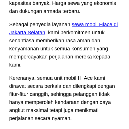
kapasitas banyak. Harga sewa yang ekonomis
dan dukungan armada terbaru.
Sebagai penyedia layanan
sewa mobil Hiace di
Jakarta Selatan
, kami berkomitmen untuk
senantiasa memberikan rasa aman dan
kenyamanan untuk semua konsumen yang
mempercayakan perjalanan mereka kepada
kami.
Kerenanya, semua unit mobil Hi Ace kami
dirawat secara berkala dan dilengkapi dengan
fitur-fitur canggih, sehingga pelanggan tidak
hanya memperoleh kendaraan dengan daya
angkut maksimal tetapi juga menikmati
perjalanan secara nyaman.