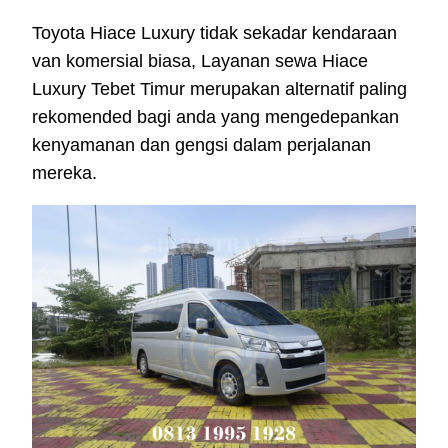
Toyota Hiace Luxury tidak sekadar kendaraan
van komersial biasa, Layanan sewa Hiace
Luxury Tebet Timur merupakan alternatif paling
rekomended bagi anda yang mengedepankan
kenyamanan dan gengsi dalam perjalanan
mereka.