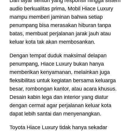
Dari layar sentuh yang responsif hingga sistem
audio berkualitas prima, Mobil Hiace Luxury
mampu memberi jaminan bahwa setiap
penumpang bisa merasakan hiburan tanpa
batas, membuat perjalanan jarak jauh atau
keluar kota tak akan membosankan.
Dengan tempat duduk maksimal delapan
penumpang, Hiace Luxury bukan hanya
memberikan kenyamanan, melainkan juga
fleksibilitas untuk kegiatan bersama keluarga
besar, rombongan kantor, atau acara khusus.
Desain kabin lega dan interior yang diatur
dengan cermat agar perjalanan keluar kota
dapat lebih santai dan menyenangkan.
Toyota Hiace Luxury tidak hanya sekadar