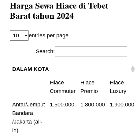
Harga Sewa Hiace di Tebet
Barat tahun 2024
entries per page
Search:
DALAM KOTA
Hiace
Hiace
Hiace
Commuter
Premio
Luxury
Antar/Jemput
1.500.000
1.800.000
1.900.000
Bandara
/Jakarta (all-
in)