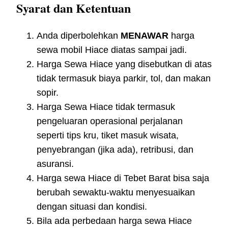
Syarat dan Ketentuan
Anda diperbolehkan
MENAWAR
harga
sewa mobil Hiace diatas sampai jadi.
Harga Sewa Hiace yang disebutkan di atas
tidak termasuk biaya parkir, tol, dan makan
sopir.
Harga Sewa Hiace tidak termasuk
pengeluaran operasional perjalanan
seperti tips kru, tiket masuk wisata,
penyebrangan (jika ada), retribusi, dan
asuransi.
Harga sewa Hiace di Tebet Barat bisa saja
berubah sewaktu-waktu menyesuaikan
dengan situasi dan kondisi.
Bila ada perbedaan harga sewa Hiace