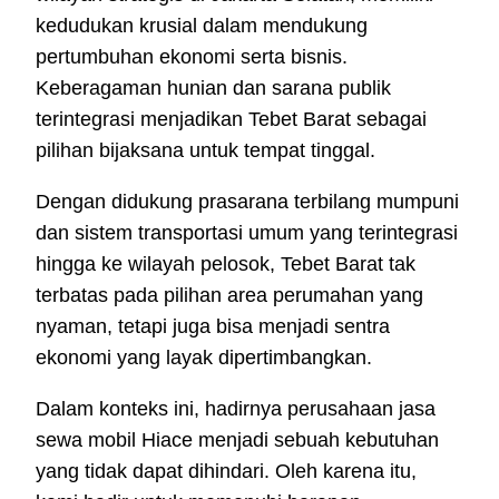
kedudukan krusial dalam mendukung
pertumbuhan ekonomi serta bisnis.
Keberagaman hunian dan sarana publik
terintegrasi menjadikan Tebet Barat sebagai
pilihan bijaksana untuk tempat tinggal.
Dengan didukung prasarana terbilang mumpuni
dan sistem transportasi umum yang terintegrasi
hingga ke wilayah pelosok, Tebet Barat tak
terbatas pada pilihan area perumahan yang
nyaman, tetapi juga bisa menjadi sentra
ekonomi yang layak dipertimbangkan.
Dalam konteks ini, hadirnya perusahaan jasa
sewa mobil Hiace menjadi sebuah kebutuhan
yang tidak dapat dihindari. Oleh karena itu,