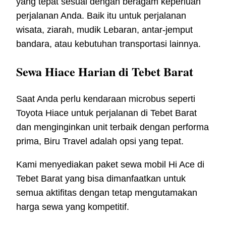
yang tepat sesuai dengan beragam keperluan
perjalanan Anda. Baik itu untuk perjalanan
wisata, ziarah, mudik Lebaran, antar-jemput
bandara, atau kebutuhan transportasi lainnya.
Sewa Hiace Harian di Tebet Barat
Saat Anda perlu kendaraan microbus seperti
Toyota Hiace untuk perjalanan di Tebet Barat
dan menginginkan unit terbaik dengan performa
prima, Biru Travel adalah opsi yang tepat.
Kami menyediakan paket sewa mobil Hi Ace di
Tebet Barat yang bisa dimanfaatkan untuk
semua aktifitas dengan tetap mengutamakan
harga sewa yang kompetitif.