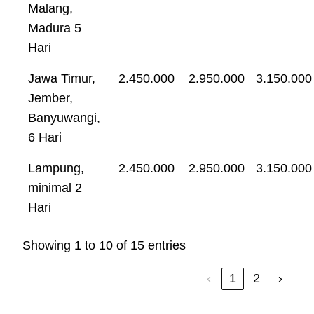
Malang,
Madura 5
Hari
Jawa Timur,
2.450.000
2.950.000
3.150.000
Jember,
Banyuwangi,
6 Hari
Lampung,
2.450.000
2.950.000
3.150.000
minimal 2
Hari
Showing 1 to 10 of 15 entries
‹
1
2
›