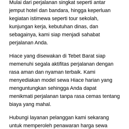
Mulai dari perjalanan singkat seperti antar
jemput hotel dan bandara, hingga keperluan
kegiatan istimewa seperti tour sekolah,
kunjungan kerja, kebutuhan dinas, dan
sebagainya, kami siap menjadi sahabat
perjalanan Anda.
Hiace yang disewakan di Tebet Barat siap
memenuhi segala aktifitas perjalanan dengan
rasa aman dan nyaman terbaik. Kami
menyediakan model sewa Hiace harian yang
menguntungkan sehingga Anda dapat
menikmati perjalanan tanpa rasa cemas tentang
biaya yang mahal.
Hubungi layanan pelanggan kami sekarang
untuk memperoleh penawaran harga sewa