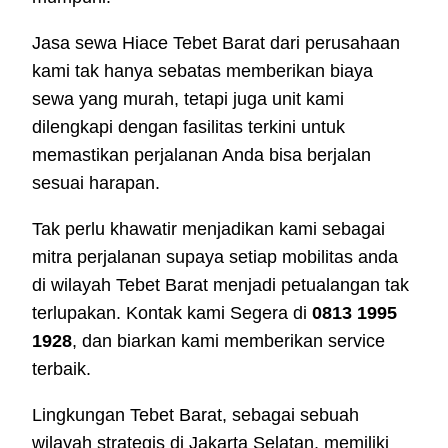
Jasa sewa Hiace Tebet Barat dari perusahaan
kami tak hanya sebatas memberikan biaya
sewa yang murah, tetapi juga unit kami
dilengkapi dengan fasilitas terkini untuk
memastikan perjalanan Anda bisa berjalan
sesuai harapan.
Tak perlu khawatir menjadikan kami sebagai
mitra perjalanan supaya setiap mobilitas anda
di wilayah Tebet Barat menjadi petualangan tak
terlupakan. Kontak kami Segera di
0813 1995
1928
, dan biarkan kami memberikan service
terbaik.
Lingkungan Tebet Barat, sebagai sebuah
wilayah strategis di Jakarta Selatan, memiliki