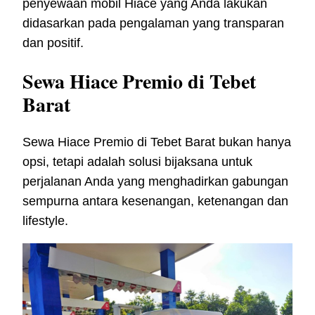
penyewaan mobil Hiace yang Anda lakukan
didasarkan pada pengalaman yang transparan
dan positif.
Sewa Hiace Premio di Tebet
Barat
Sewa Hiace Premio di Tebet Barat bukan hanya
opsi, tetapi adalah solusi bijaksana untuk
perjalanan Anda yang menghadirkan gabungan
sempurna antara kesenangan, ketenangan dan
lifestyle.