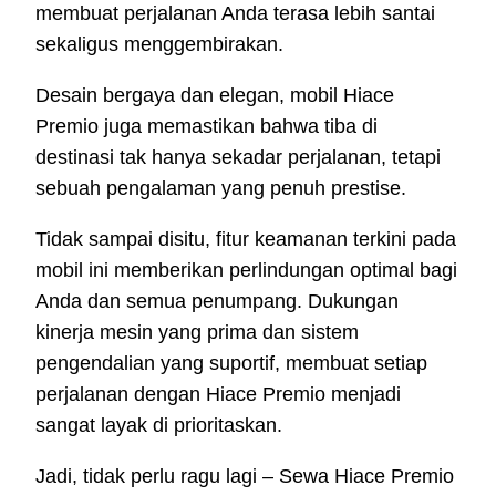
membuat perjalanan Anda terasa lebih santai
sekaligus menggembirakan.
Desain bergaya dan elegan, mobil Hiace
Premio juga memastikan bahwa tiba di
destinasi tak hanya sekadar perjalanan, tetapi
sebuah pengalaman yang penuh prestise.
Tidak sampai disitu, fitur keamanan terkini pada
mobil ini memberikan perlindungan optimal bagi
Anda dan semua penumpang. Dukungan
kinerja mesin yang prima dan sistem
pengendalian yang suportif, membuat setiap
perjalanan dengan Hiace Premio menjadi
sangat layak di prioritaskan.
Jadi, tidak perlu ragu lagi – Sewa Hiace Premio