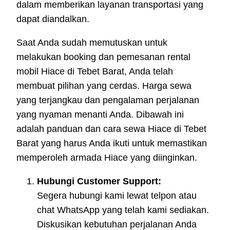
dalam memberikan layanan transportasi yang
dapat diandalkan.
Saat Anda sudah memutuskan untuk
melakukan booking dan pemesanan rental
mobil Hiace di Tebet Barat, Anda telah
membuat pilihan yang cerdas. Harga sewa
yang terjangkau dan pengalaman perjalanan
yang nyaman menanti Anda. Dibawah ini
adalah panduan dan cara sewa Hiace di Tebet
Barat yang harus Anda ikuti untuk memastikan
memperoleh armada Hiace yang diinginkan.
Hubungi Customer Support:
Segera hubungi kami lewat telpon atau
chat WhatsApp yang telah kami sediakan.
Diskusikan kebutuhan perjalanan Anda