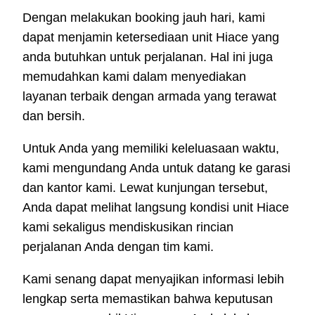
Dengan melakukan booking jauh hari, kami
dapat menjamin ketersediaan unit Hiace yang
anda butuhkan untuk perjalanan. Hal ini juga
memudahkan kami dalam menyediakan
layanan terbaik dengan armada yang terawat
dan bersih.
Untuk Anda yang memiliki keleluasaan waktu,
kami mengundang Anda untuk datang ke garasi
dan kantor kami. Lewat kunjungan tersebut,
Anda dapat melihat langsung kondisi unit Hiace
kami sekaligus mendiskusikan rincian
perjalanan Anda dengan tim kami.
Kami senang dapat menyajikan informasi lebih
lengkap serta memastikan bahwa keputusan