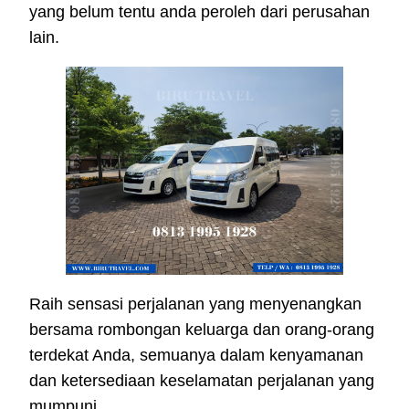
yang belum tentu anda peroleh dari perusahan
lain.
Raih sensasi perjalanan yang menyenangkan
bersama rombongan keluarga dan orang-orang
terdekat Anda, semuanya dalam kenyamanan
dan ketersediaan keselamatan perjalanan yang
mumpuni.