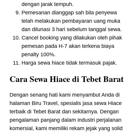
dengan jarak tempuh.
Pemesanan dianggap sah bila penyewa
telah melakukan pembayaran uang muka
dan dilunasi 3 hari sebelum tanggal sewa.
Cancel booking yang dilakukan oleh pihak
pemesan pada H-7 akan terkena biaya
penalty 100%.
Harga sewa hiace tidak termasuk pajak.
Cara Sewa Hiace di Tebet Barat
Dengan senang hati kami menyambut Anda di
halaman Biru Travel, spesialis jasa sewa Hiace
terbaik di Tebet Barat dan sekitarnya. Dengan
pengalaman panjang dalam industri perjalanan
komersial, kami memiliki rekam jejak yang solid